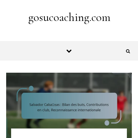
Skip to content
gosucoaching.com