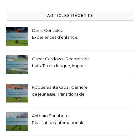
ARTICLES RÉCENTS
Derlis González :
Expériences d’enfance,
Clubs initiaux, Réalisations
clés
Oscar Cardozo : Records de
buts, Titres de ligue, Impact
international
Roque Santa Cruz : Carrière
de jeunesse, Transitions de
club, Jalons personnels
Antonio Sanabria :
Réalisations internationales,
Récompenses, Impact sur le
Paraguay