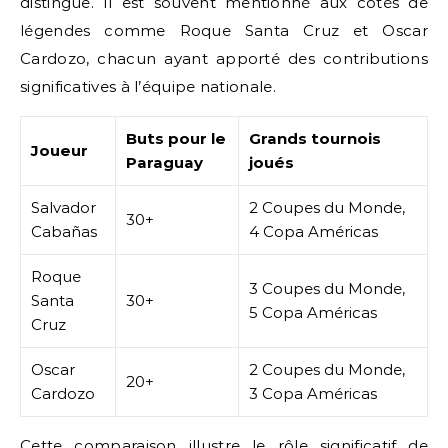
distingue. Il est souvent mentionné aux côtés de
légendes comme Roque Santa Cruz et Oscar
Cardozo, chacun ayant apporté des contributions
significatives à l’équipe nationale.
Buts pour le
Grands tournois
Joueur
Paraguay
joués
Salvador
2 Coupes du Monde,
30+
Cabañas
4 Copa Américas
Roque
3 Coupes du Monde,
Santa
30+
5 Copa Américas
Cruz
Oscar
2 Coupes du Monde,
20+
Cardozo
3 Copa Américas
Cette comparaison illustre le rôle significatif de