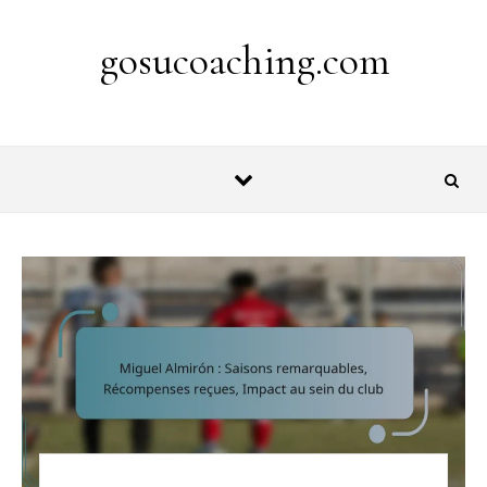
Skip to content
gosucoaching.com