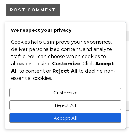
We respect your privacy
LIENS
Cookies help us improve your experience,
deliver personalized content, and analyze
Qui nous sommes
traffic. You can choose which cookies to
allow by clicking
Customize
. Click
Accept
Contactez-nous
All
to consent or
Reject All
to decline non-
essential cookies.
Tout le contenu
Customize
Reject All
RECHERCHE
Accept All
Search for: