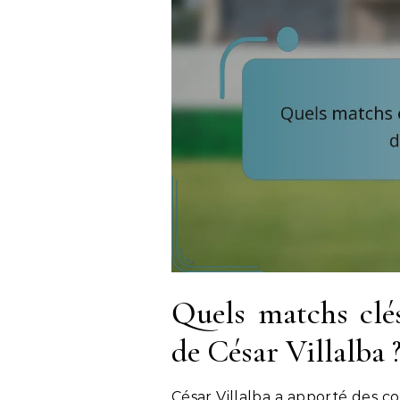
Quels matchs clé
de César Villalba 
César Villalba a apporté des co