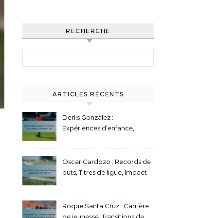
RECHERCHE
Search for:
ARTICLES RÉCENTS
Derlis González :
Expériences d’enfance,
Clubs initiaux, Réalisations
clés
Oscar Cardozo : Records de
buts, Titres de ligue, Impact
international
Roque Santa Cruz : Carrière
de jeunesse, Transitions de