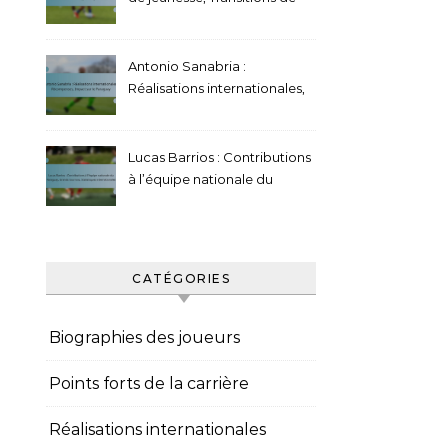
club, Jalons personnels
Antonio Sanabria :
Réalisations internationales,
Récompenses, Impact sur le
Paraguay
Lucas Barrios : Contributions
à l’équipe nationale du
Paraguay, Grands tournois,
Statistiques internationales
CATÉGORIES
Biographies des joueurs
Points forts de la carrière
Réalisations internationales